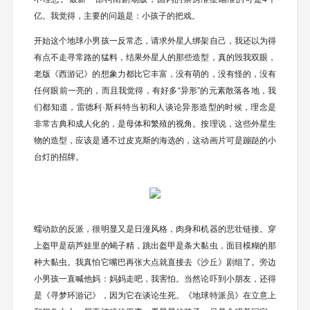
亿。我觉得，主要的问题是：小孩子的把戏。
开始这个地球小男孩一反常态，请求外星人绑架自己，我还以为得
有点不走寻常路的猛料，结果外星人的那些造型，真的毁我双眼，
老版《西游记》的想象力都比它丰富，没有萌的，没有怪的，没有
任何眼前一亮的，而且我觉得，有好多“异形”的元素散落各地，我
们都知道，雷德利·斯科特当初和人谈论异形造型的时候，理念是
非常古典和成人化的，是母体和繁殖的视角。按理说，这些外星生
物的造型，应该是通不过皮克斯的海选的，这动画片可是蹦跶的小
台灯的招牌。
蠕动款的反派，很明显又是日漫风格，肉身和机器的悲壮链接。穿
上盔甲是葫芦娃里的蝎子精，跳出盔甲是条大黏虫，面目模糊的那
种大黏虫。我真怕它嘴巴再张大点就直接去《沙丘》剧组了。旁边
小男孩一直喊他妈：妈妈走吧，我害怕。当然论吓到小朋友，还得
是《寻梦环游记》，因为它在谈论生死。《地球特派员》在立意上