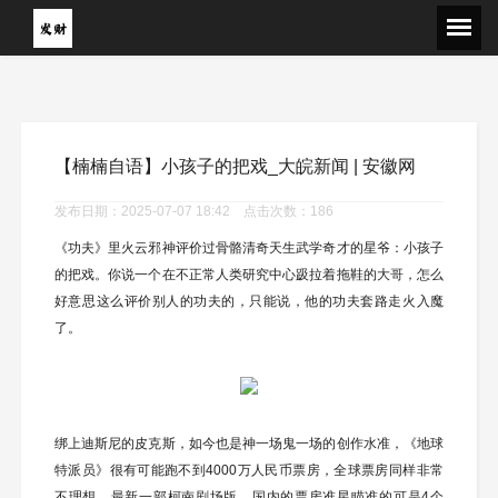
【楠楠自语】小孩子的把戏_大皖新闻 | 安徽网
发布日期：2025-07-07 18:42 点击次数：186
《功夫》里火云邪神评价过骨骼清奇天生武学奇才的星爷：小孩子
的把戏。你说一个在不正常人类研究中心趿拉着拖鞋的大哥，怎么
好意思这么评价别人的功夫的，只能说，他的功夫套路走火入魔
了。
绑上迪斯尼的皮克斯，如今也是神一场鬼一场的创作水准，《地球
特派员》很有可能跑不到4000万人民币票房，全球票房同样非常
不理想。最新一部柯南剧场版，国内的票房准星瞄准的可是4个