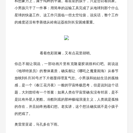
和想象力上，属于纯粹的平庸。看星星的孩子，只是念叨着回家。
小男孩只干了一件事：用简单的运输工具完成了从地球到那个什么
星球的快递工作。这工作只面临一些太空垃圾，说实话，整个工作
的难度还没有李善德从岭南运荔枝到长安困难重重。
看着色彩斑斓，又有点花里胡哨。
你总不能让我说，一部动画片里有克隆凝胶就很科幻吧。就说这
《地球特派员》的整体素质，确实都让《哪吒之魔童闹海》从春节
放映到6月30号才下片都显得理直气壮。小男孩和姑姑生活的孤独
感，是一个《春江花月夜》一般的宇宙终极思考，但是说到这个话
题，大刘曾经有一个答案：如果人类在宇宙里确实没有邻居，是不
是比有外星人更酷。冷酷到底的那种极端浪漫主义，人类就是孤独
的存在，并且始终抱着幻想。老实讲，这个想法确实就不是小孩子
的把戏了。
奥雷里亚诺，马孔多在下雨。